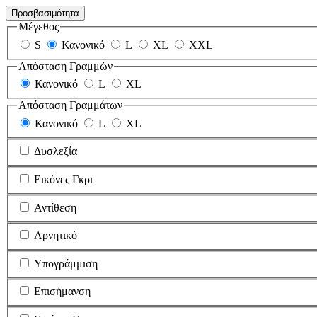
Προσβασιμότητα
Μέγεθος
S
Κανονικό
L
XL
XXL
Απόσταση Γραμμών
Κανονικό
L
XL
Απόσταση Γραμμάτων
Κανονικό
L
XL
Δυσλεξία
Εικόνες Γκρι
Αντίθεση
Αρνητικό
Υπογράμμιση
Επισήμανση