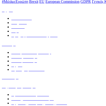
#ΜιλάμεΕυρώπη
Brexit
EU
European Commission
GDPR
Γενικός 
Αρχική
Ανακοινώσεις
Υπηρεσίες
Εκδόσεις
Δομή
Προγράμματα και συνεργασίες
Συλλογές
Κοινοβουλευτική Συλλογή
Γενικές Συλλογές
Ειδικές
Συλλογές
Αρχεία
Βιβλιογραφικό
δελτίο
Κατάλογος
Ψηφιακή Βιβλιοθήκη
Πρακτικά Συνεδριάσεων
Συντάγματα και Κανονισμοί
Αρχεία της Ελληνικής Παλιγγενεσίας