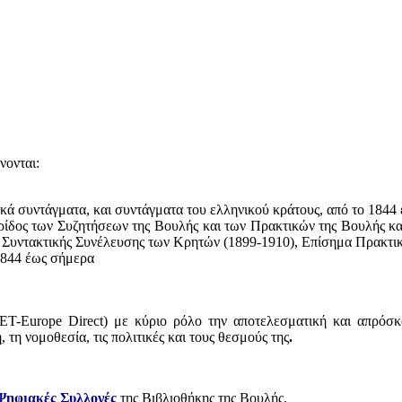
νονται:
ακά συντάγματα, και συντάγματα του ελληνικού κράτους, από το 1844
ερίδος των Συζητήσεων της Βουλής και των Πρακτικών της Βουλής κ
ς Συντακτικής Συνέλευσης των Κρητών (1899-1910), Επίσημα Πρακτι
1844 έως σήμερα
ΕΤ-Europe Direct) με κύριο ρόλο την αποτελεσματική και απρόσκ
η νομοθεσία, τις πολιτικές και τους θεσμούς της
.
Ψηφιακές Συλλογές
της Βιβλιοθήκης της Βουλής.