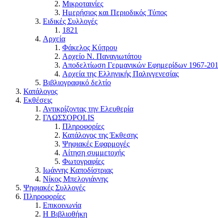
Μικροταινίες
Ημερήσιος και Περιοδικός Τύπος
Ειδικές Συλλογές
1821
Αρχεία
Φάκελος Κύπρου
Αρχείο Ν. Παναγιωτάτου
Αποδελτίωση Γερμανικών Εφημερίδων 1967-20
Αρχεία της Ελληνικής Παλιγγενεσίας
Βιβλιογραφικό δελτίο
Κατάλογος
Εκθέσεις
Αντικρίζοντας την Ελευθερία
ΓΛΩΣΣΟPOLIS
Πληροφορίες
Κατάλογος της Έκθεσης
Ψηφιακές Εφαρμογές
Αίτηση συμμετοχής
Φωτογραφίες
Ιωάννης Καποδίστριας
Νίκος Μπελογιάννης
Ψηφιακές Συλλογές
Πληροφορίες
Επικοινωνία
Η Βιβλιοθήκη