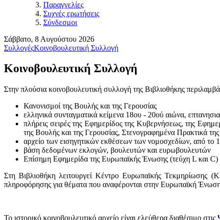
Παραγγελίες
Συχνές ερωτήσεις
Σύνδεσμοι
Σάββατο, 8 Αυγούστου 2026
Συλλογές
Κοινοβουλευτική Συλλογή
Κοινοβουλευτική Συλλογή
Στην πλούσια κοινοβουλευτική συλλογή της Βιβλιοθήκης περιλαμβά
Κανονισμοί της Βουλής και της Γερουσίας
ελληνικά συνταγματικά κείμενα 18ου - 20ού αιώνα, επτανησι
πλήρεις σειρές της Εφημερίδος της Κυβερνήσεως, της Εφημ
της Βουλής και της Γερουσίας, Στενογραφημένα Πρακτικά τη
αρχείο των εισηγητικών εκθέσεων των νομοσχεδίων, από το 
βάση δεδομένων εκλογών, βουλευτών και ευρωβουλευτών
Επίσημη Εφημερίδα της Ευρωπαϊκής Ένωσης (τεύχη L και C)
Στη Βιβλιοθήκη λειτουργεί Κέντρο Ευρωπαϊκής Τεκμηρίωσης (Κ
πληροφόρησης για θέματα που αναφέρονται στην Ευρωπαϊκή Ένωση, τ
Το ιστορικό κοινοβουλευτικό αρχείο είναι ελεύθερα διαθέσιμο στις