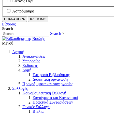
Εικόνες Γκρι
Ασπρόμαυρο
ΕΠΑΝΑΦΟΡΑ
ΚΛΕΙΣΙΜΟ
Είσοδος
Search
Search
×
Μενού
Αρχική
Ανακοινώσεις
Υπηρεσίες
Εκδόσεις
Δομή
Επιτροπή Βιβλιοθήκης
Διοικητική οργάνωση
Προγράμματα και συνεργασίες
Συλλογές
Κοινοβουλευτική Συλλογή
Συντάγματα και Κανονισμοί
Πρακτικά Συνεδριάσεων
Γενικές Συλλογές
Βιβλία