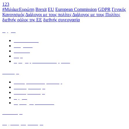
1
2
3
#ΜιλάμεΕυρώπη
Brexit
EU
European Commission
GDPR
Γενικός
Κανονισμός
Διάλογοι με τους πολίτες
Διάλογος με τους Πολίτες
διεθνής ρόλος της EE
διεθνής συνεργασία
Αρχική
Ανακοινώσεις
Υπηρεσίες
Εκδόσεις
Δομή
Προγράμματα και συνεργασίες
Συλλογές
Κοινοβουλευτική Συλλογή
Γενικές Συλλογές
Ειδικές
Συλλογές
Αρχεία
Βιβλιογραφικό
δελτίο
Κατάλογος
Ψηφιακή Βιβλιοθήκη