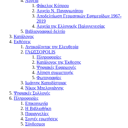
Αρχεία
Φάκελος Κύπρου
Αρχείο Ν. Παναγιωτάτου
Αποδελτίωση Γερμανικών Εφημερίδων 1967-
2019
Αρχεία της Ελληνικής Παλιγγενεσίας
Βιβλιογραφικό δελτίο
Κατάλογος
Εκθέσεις
Αντικρίζοντας την Ελευθερία
ΓΛΩΣΣΟPOLIS
Πληροφορίες
Κατάλογος της Έκθεσης
Ψηφιακές Εφαρμογές
Αίτηση συμμετοχής
Φωτογραφίες
Ιωάννης Καποδίστριας
Νίκος Μπελογιάννης
Ψηφιακές Συλλογές
Πληροφορίες
Επικοινωνία
Η Βιβλιοθήκη
Παραγγελίες
Συχνές ερωτήσεις
Σύνδεσμοι