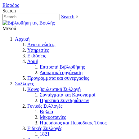
Είσοδος
Search
Search
×
Μενού
Αρχική
Ανακοινώσεις
Υπηρεσίες
Εκδόσεις
Δομή
Επιτροπή Βιβλιοθήκης
Διοικητική οργάνωση
Προγράμματα και συνεργασίες
Συλλογές
Κοινοβουλευτική Συλλογή
Συντάγματα και Κανονισμοί
Πρακτικά Συνεδριάσεων
Γενικές Συλλογές
Βιβλία
Μικροταινίες
Ημερήσιος και Περιοδικός Τύπος
Ειδικές Συλλογές
1821