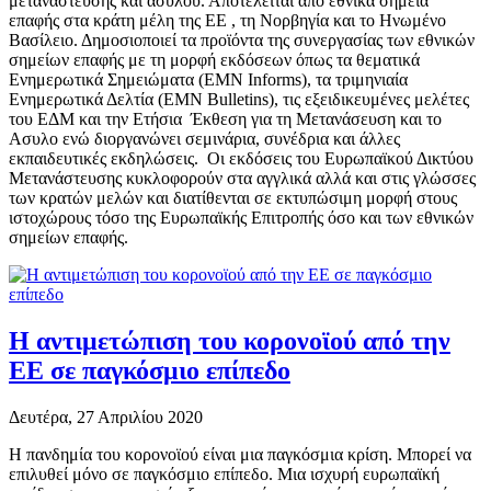
μετανάστευσης και ασύλου. Αποτελείται από εθνικά σημεία
επαφής στα κράτη μέλη της ΕΕ , τη Νορβηγία και το Ηνωμένο
Βασίλειο. Δημοσιοποιεί τα προϊόντα της συνεργασίας των εθνικών
σημείων επαφής με τη μορφή εκδόσεων όπως τα θεματικά
Ενημερωτικά Σημειώματα (EMN Informs), τα τριμηνιαία
Ενημερωτικά Δελτία (EMN Bulletins), τις εξειδικευμένες μελέτες
του ΕΔΜ και την Ετήσια Έκθεση για τη Μετανάσευση και το
Ασυλο ενώ διοργανώνει σεμινάρια, συνέδρια και άλλες
εκπαιδευτικές εκδηλώσεις. Οι εκδόσεις του Ευρωπαϊκού Δικτύου
Μετανάστευσης κυκλοφορούν στα αγγλικά αλλά και στις γλώσσες
των κρατών μελών και διατίθενται σε εκτυπώσιμη μορφή στους
ιστοχώρους τόσο της Ευρωπαϊκής Επιτροπής όσο και των εθνικών
σημείων επαφής.
Η αντιμετώπιση του κορονοϊού από την
ΕΕ σε παγκόσμιο επίπεδο
Δευτέρα, 27 Απριλίου 2020
Η πανδημία του κορονοϊού είναι μια παγκόσμια κρίση. Μπορεί να
επιλυθεί μόνο σε παγκόσμιο επίπεδο. Μια ισχυρή ευρωπαϊκή