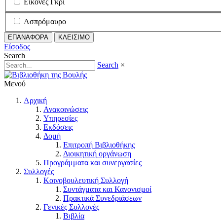
Εικόνες Γκρι
Ασπρόμαυρο
ΕΠΑΝΑΦΟΡΑ
ΚΛΕΙΣΙΜΟ
Είσοδος
Search
Search
×
Μενού
Αρχική
Ανακοινώσεις
Υπηρεσίες
Εκδόσεις
Δομή
Επιτροπή Βιβλιοθήκης
Διοικητική οργάνωση
Προγράμματα και συνεργασίες
Συλλογές
Κοινοβουλευτική Συλλογή
Συντάγματα και Κανονισμοί
Πρακτικά Συνεδριάσεων
Γενικές Συλλογές
Βιβλία