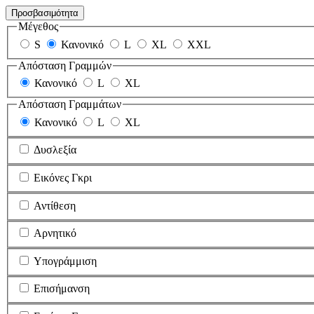
Προσβασιμότητα
Μέγεθος
S
Κανονικό
L
XL
XXL
Απόσταση Γραμμών
Κανονικό
L
XL
Απόσταση Γραμμάτων
Κανονικό
L
XL
Δυσλεξία
Εικόνες Γκρι
Αντίθεση
Αρνητικό
Υπογράμμιση
Επισήμανση