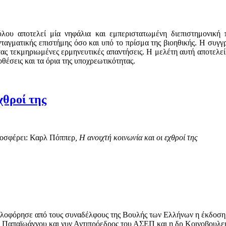
λου αποτελεί μία νηφάλια και εμπεριστατωμένη διεπιστημονική
ταγματικής επιστήμης όσο και υπό το πρίσμα της βιοηθικής. Η συγ
τας τεκμηριωμένες ερμηνευτικές απαντήσεις. Η μελέτη αυτή αποτελεί
οθέσεις και τα όρια της υποχρεωτικότητας.
χθροί της
προσφέρει: Καρλ Πόππερ
, Η ανοιχτή κοινωνία και οι εχθροί της
υκλοφόρησε από τους συναδέλφους της Βουλής των Ελλήνων η έκδοση
ος Παπαϊωάννου και νυν Αντιπρόεδρος του ΑΣΕΠ και η δρ Κοινοβουλ