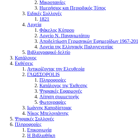
Μικροταινίες
Ημερήσιος και Περιοδικός Τύπος
Ειδικές Συλλογές
1821
Αρχεία
Φάκελος Κύπρου
Αρχείο Ν. Παναγιωτάτου
Αποδελτίωση Γερμανικών Εφημερίδων 1967-20
Αρχεία της Ελληνικής Παλιγγενεσίας
Βιβλιογραφικό δελτίο
Κατάλογος
Εκθέσεις
Αντικρίζοντας την Ελευθερία
ΓΛΩΣΣΟPOLIS
Πληροφορίες
Κατάλογος της Έκθεσης
Ψηφιακές Εφαρμογές
Αίτηση συμμετοχής
Φωτογραφίες
Ιωάννης Καποδίστριας
Νίκος Μπελογιάννης
Ψηφιακές Συλλογές
Πληροφορίες
Επικοινωνία
Η Βιβλιοθήκη