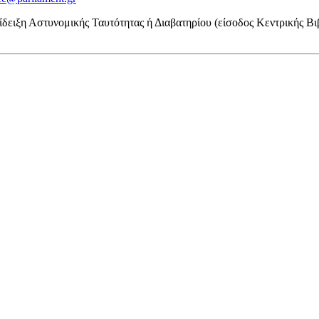
πίδειξη Αστυνομικής Ταυτότητας ή Διαβατηρίου (είσοδος Κεντρικής Β