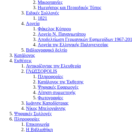
Μικροταινίες
Ημερήσιος και Περιοδικός Τύπος
Ειδικές Συλλογές
1821
Αρχεία
Φάκελος Κύπρου
Αρχείο Ν. Παναγιωτάτου
Αποδελτίωση Γερμανικών Εφημερίδων 1967-20
Αρχεία της Ελληνικής Παλιγγενεσίας
Βιβλιογραφικό δελτίο
Κατάλογος
Εκθέσεις
Αντικρίζοντας την Ελευθερία
ΓΛΩΣΣΟPOLIS
Πληροφορίες
Κατάλογος της Έκθεσης
Ψηφιακές Εφαρμογές
Αίτηση συμμετοχής
Φωτογραφίες
Ιωάννης Καποδίστριας
Νίκος Μπελογιάννης
Ψηφιακές Συλλογές
Πληροφορίες
Επικοινωνία
Η Βιβλιοθήκη