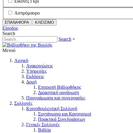
Εικόνες Γκρι
Ασπρόμαυρο
ΕΠΑΝΑΦΟΡΑ
ΚΛΕΙΣΙΜΟ
Είσοδος
Search
Search
×
Μενού
Αρχική
Ανακοινώσεις
Υπηρεσίες
Εκδόσεις
Δομή
Επιτροπή Βιβλιοθήκης
Διοικητική οργάνωση
Προγράμματα και συνεργασίες
Συλλογές
Κοινοβουλευτική Συλλογή
Συντάγματα και Κανονισμοί
Πρακτικά Συνεδριάσεων
Γενικές Συλλογές
Βιβλία