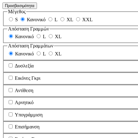
Προσβασιμότητα
Μέγεθος
S
Κανονικό
L
XL
XXL
Απόσταση Γραμμών
Κανονικό
L
XL
Απόσταση Γραμμάτων
Κανονικό
L
XL
Δυσλεξία
Εικόνες Γκρι
Αντίθεση
Αρνητικό
Υπογράμμιση
Επισήμανση