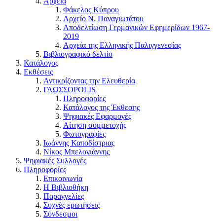
Αρχεία
Φάκελος Κύπρου
Αρχείο Ν. Παναγιωτάτου
Αποδελτίωση Γερμανικών Εφημερίδων 1967-
2019
Αρχεία της Ελληνικής Παλιγγενεσίας
Βιβλιογραφικό δελτίο
Κατάλογος
Εκθέσεις
Αντικρίζοντας την Ελευθερία
ΓΛΩΣΣΟPOLIS
Πληροφορίες
Κατάλογος της Έκθεσης
Ψηφιακές Εφαρμογές
Αίτηση συμμετοχής
Φωτογραφίες
Ιωάννης Καποδίστριας
Νίκος Μπελογιάννης
Ψηφιακές Συλλογές
Πληροφορίες
Επικοινωνία
Η Βιβλιοθήκη
Παραγγελίες
Συχνές ερωτήσεις
Σύνδεσμοι