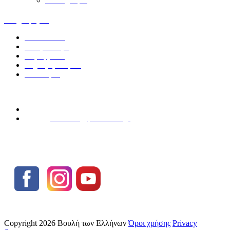
Φωτογραφίες
Πληροφορίες
Επικοινωνία
Η
Βιβλιοθήκη
Παραγγελίες
Συχνές ερωτήσεις
Σύνδεσμοι
Τηλ: (+30) 210 370 7227
E-mail:
reference@parliament.gr
Copyright 2026 Βουλή των Ελλήνων
Όροι χρήσης
Privacy