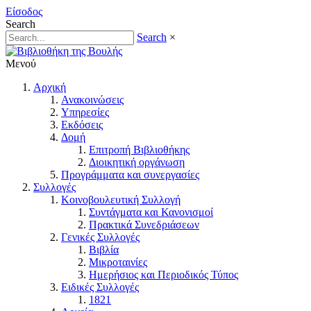
Είσοδος
Search
Search
×
Μενού
Αρχική
Ανακοινώσεις
Υπηρεσίες
Εκδόσεις
Δομή
Επιτροπή Βιβλιοθήκης
Διοικητική οργάνωση
Προγράμματα και συνεργασίες
Συλλογές
Κοινοβουλευτική Συλλογή
Συντάγματα και Κανονισμοί
Πρακτικά Συνεδριάσεων
Γενικές Συλλογές
Βιβλία
Μικροταινίες
Ημερήσιος και Περιοδικός Τύπος
Ειδικές Συλλογές
1821