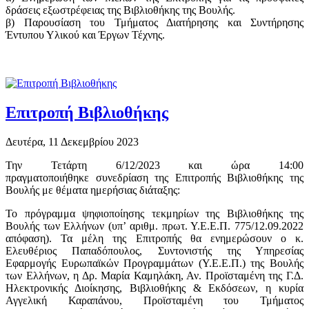
δράσεις εξωστρέφειας της Βιβλιοθήκης της Βουλής.
β) Παρουσίαση του Τμήματος Διατήρησης και Συντήρησης
Έντυπου Υλικού και Έργων Τέχνης.
Επιτροπή Βιβλιοθήκης
Δευτέρα, 11 Δεκεμβρίου 2023
Την Τετάρτη 6/12/2023 και ώρα 14:00
πραγματοποιήθηκε συνεδρίαση της Επιτροπής Βιβλιοθήκης της
Βουλής με θέματα ημερήσιας διάταξης:
Το πρόγραμμα ψηφιοποίησης τεκμηρίων της Βιβλιοθήκης της
Βουλής των Ελλήνων (υπ’ αριθμ. πρωτ. Υ.Ε.Ε.Π. 775/12.09.2022
απόφαση). Τα μέλη της Επιτροπής θα ενημερώσουν ο κ.
Ελευθέριος Παπαδόπουλος, Συντονιστής της Υπηρεσίας
Εφαρμογής Ευρωπαϊκών Προγραμμάτων (Υ.Ε.Ε.Π.) της Βουλής
των Ελλήνων, η Δρ. Μαρία Καμηλάκη, Αν. Προϊσταμένη της Γ.Δ.
Ηλεκτρονικής Διοίκησης, Βιβλιοθήκης & Εκδόσεων, η κυρία
Αγγελική Καραπάνου, Προϊσταμένη του Τμήματος