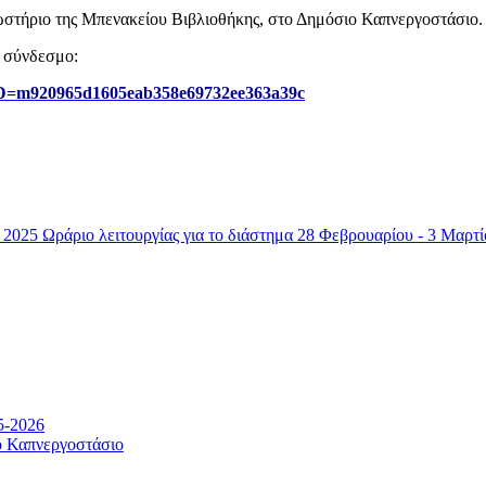
ωστήριο της Μπενακείου Βιβλιοθήκης, στο Δημόσιο Καπνεργοστάσιο.
ν σύνδεσμο:
TID=m920965d1605eab358e69732ee363a39c
Ωράριο λειτουργίας για το διάστημα 28 Φεβρουαρίου - 3 Μαρτ
5-2026
ο Καπνεργοστάσιο