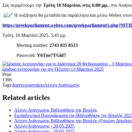
Σας περιμένουμε την
Τρίτη 18 Μαρτίου, στις 6:00 μμ.
, στο Αναγν
Η συζήτηση θα μεταδίδεται παράλληλα και μέσω Webex στο
https://greekparliament.webex.com/greekparliament/j.php?M
Τρίτη, 18 Μαρτίου 2025, 5:45 μμ.
Meeting number:
2743 835 8513
Password:
Y
6
Tne
7
TGid
7
Ωράριο λειτουργίας για την Πέμπτη 13 Μαρτίου 2025
Print
1396
Tags:
Καπνεργοστάσιο
Λέσχη Ανάγνωσης
Related articles
Λέσχη Ανάγνωσης Βιβλιοθήκης της Βουλής
Εκπαιδευτικά Προγράμματα της Βιβλιοθήκης της Βουλής 202
Λέσχη Ανάγνωσης Βιβλιοθήκης της Βουλής @πρώην Δημόσι
Λέσχη Ανάγνωσης - 20.05.2025
Λέσχη Ανάγνωσης - 29.04.2025