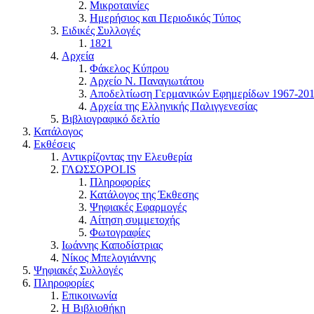
Μικροταινίες
Ημερήσιος και Περιοδικός Τύπος
Ειδικές Συλλογές
1821
Αρχεία
Φάκελος Κύπρου
Αρχείο Ν. Παναγιωτάτου
Αποδελτίωση Γερμανικών Εφημερίδων 1967-20
Αρχεία της Ελληνικής Παλιγγενεσίας
Βιβλιογραφικό δελτίο
Κατάλογος
Εκθέσεις
Αντικρίζοντας την Ελευθερία
ΓΛΩΣΣΟPOLIS
Πληροφορίες
Κατάλογος της Έκθεσης
Ψηφιακές Εφαρμογές
Αίτηση συμμετοχής
Φωτογραφίες
Ιωάννης Καποδίστριας
Νίκος Μπελογιάννης
Ψηφιακές Συλλογές
Πληροφορίες
Επικοινωνία
Η Βιβλιοθήκη