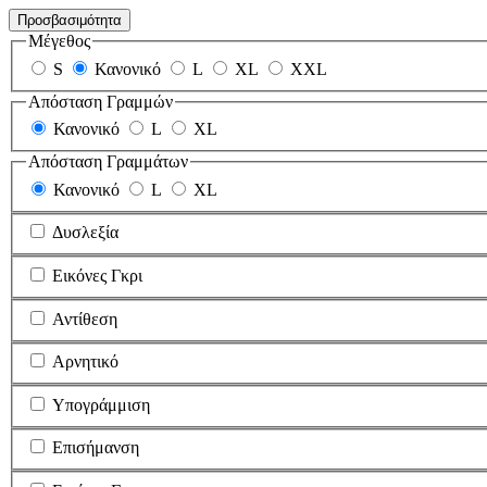
Προσβασιμότητα
Μέγεθος
S
Κανονικό
L
XL
XXL
Απόσταση Γραμμών
Κανονικό
L
XL
Απόσταση Γραμμάτων
Κανονικό
L
XL
Δυσλεξία
Εικόνες Γκρι
Αντίθεση
Αρνητικό
Υπογράμμιση
Επισήμανση