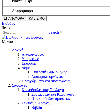
Εικόνες Γκρι
Ασπρόμαυρο
ΕΠΑΝΑΦΟΡΑ
ΚΛΕΙΣΙΜΟ
Είσοδος
Search
Search
×
Μενού
Αρχική
Ανακοινώσεις
Υπηρεσίες
Εκδόσεις
Δομή
Επιτροπή Βιβλιοθήκης
Διοικητική οργάνωση
Προγράμματα και συνεργασίες
Συλλογές
Κοινοβουλευτική Συλλογή
Συντάγματα και Κανονισμοί
Πρακτικά Συνεδριάσεων
Γενικές Συλλογές
Βιβλία