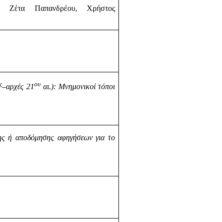
υ, Ζέτα Παπανδρέου, Χρήστος
ς
ου
–αρχές 21
αι.): Μνημονικοί τόποι
ς ή αποδόμησης αφηγήσεων για το