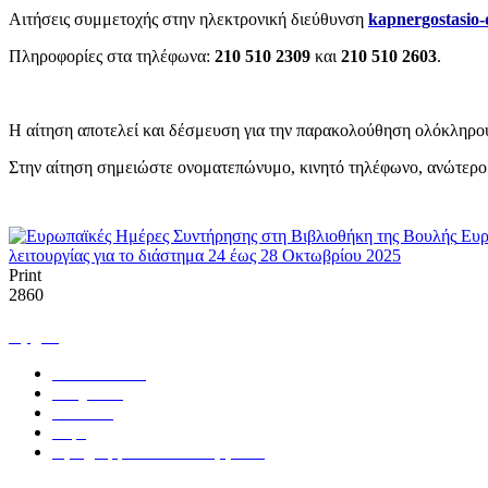
Αιτήσεις συμμετοχής στην ηλεκτρονική διεύθυνση
kapnergostasio-
Πληροφορίες στα τηλέφωνα:
210 510 2309
και
210 510 2603
.
Η αίτηση αποτελεί και δέσμευση για την παρακολούθηση ολόκληρου 
Στην αίτηση σημειώστε ονοματεπώνυμο, κινητό τηλέφωνο, ανώτερο
Ευρ
λειτουργίας για το διάστημα 24 έως 28 Οκτωβρίου 2025
Print
2860
Αρχική
Ανακοινώσεις
Υπηρεσίες
Εκδόσεις
Δομή
Προγράμματα και συνεργασίες